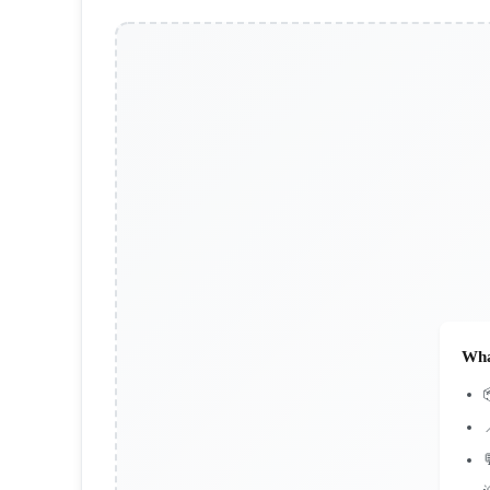
Wha

