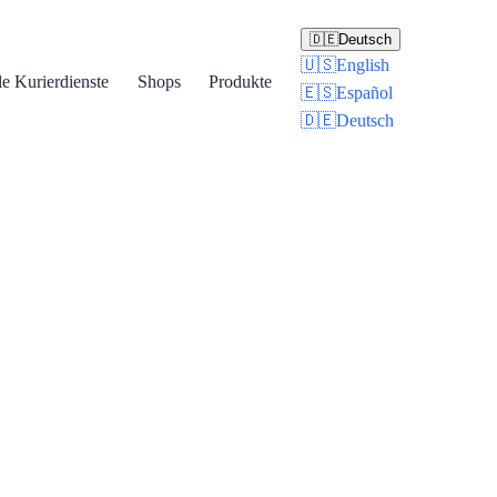
🇩🇪
Deutsch
🇺🇸
English
le Kurierdienste
Shops
Produkte
🇪🇸
Español
🇩🇪
Deutsch