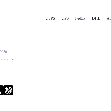
USPS
UPS
FedEx
DHL
Al
ost
 9980
post.com.au/
y