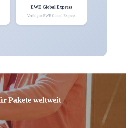
EWE Global Express
Verfolgen
EWE Global Express
ür Pakete weltweit