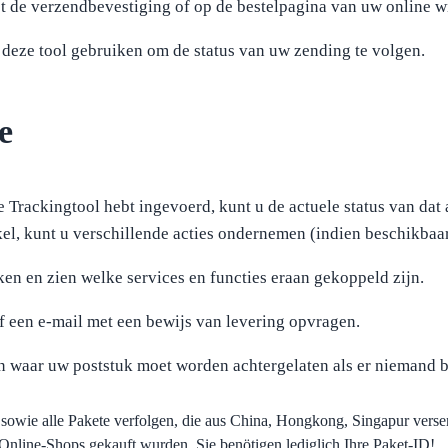
 de verzendbevestiging of op de bestelpagina van uw online w
 deze tool gebruiken om de status van uw zending te volgen.
e
 Trackingtool hebt ingevoerd, kunt u de actuele status van dat 
kel, kunt u verschillende acties ondernemen (indien beschikbaar
ken en zien welke services en functies eraan gekoppeld zijn.
of een e-mail met een bewijs van levering opvragen.
en waar uw poststuk moet worden achtergelaten als er niemand b
, sowie alle Pakete verfolgen, die aus China, Hongkong, Singapur ver
nline-Shops gekauft wurden. Sie benötigen lediglich Ihre Paket-ID!