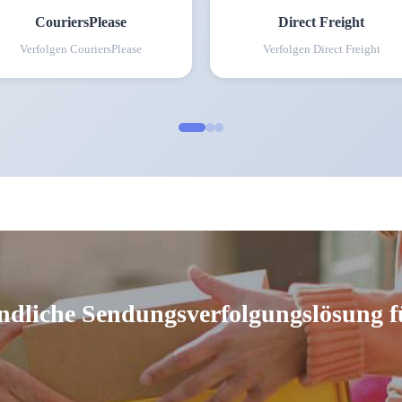
CouriersPlease
Direct Freight
Verfolgen
CouriersPlease
Verfolgen
Direct Freight
ndliche Sendungsverfolgungslösung f