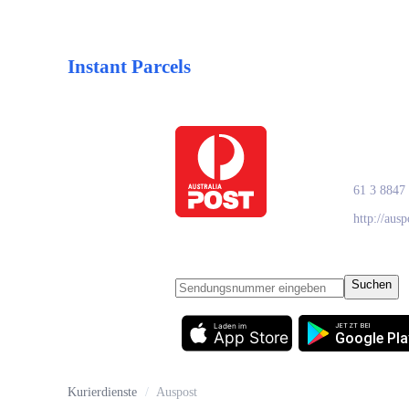
Instant Parcels
Ausp
61 3 8847
http://aus
Suchen
Laden im
JETZT BEI
App Store
Google Pla
Kurierdienste
/
Auspost