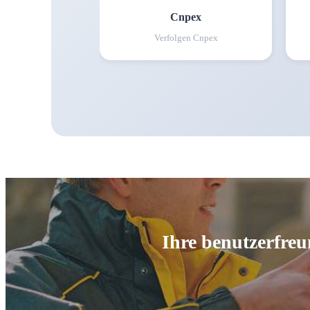
Cnpex
Verfolgen
Cnpex
Ihre benutzerfreu