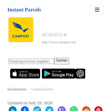
Instant Parcels
Cameroon Post
237 222 23 21 36
http://www.campost.cm/
Suchen
Laden im
JETZT BEI
App Store
Google Play
Kurierdienste
/
Cameroon Post
Updated on
July 29, 2026