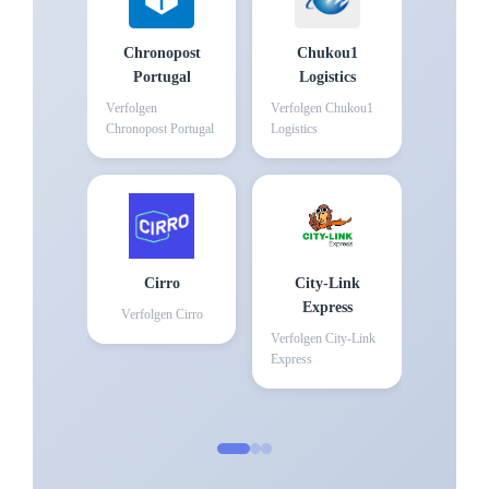
Chronopost
Chukou1
Portugal
Logistics
Verfolgen
Verfolgen
Chukou1
Chronopost Portugal
Logistics
Cirro
City-Link
Express
Verfolgen
Cirro
Verfolgen
City-Link
Express