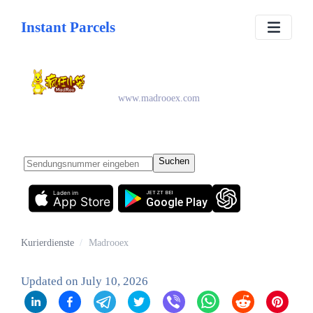
Instant Parcels
Madrooex
www.madrooex.com
Suchen
Laden im
JETZT BEI
App Store
Google Play
Kurierdienste
/
Madrooex
Updated on
July 10, 2026