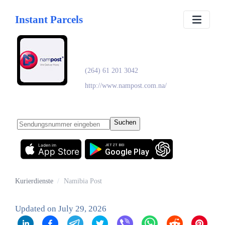
Instant Parcels
Namibia Post
(264) 61 201 3042
http://www.nampost.com.na/
Suchen
Laden im
JETZT BEI
App Store
Google Play
Kurierdienste
/
Namibia Post
Updated on
July 29, 2026