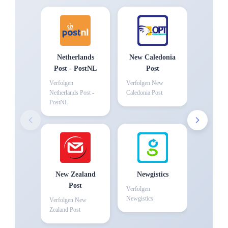
Netherlands
New Caledonia
Post - PostNL
Post
Verfolgen
Verfolgen
New
Netherlands Post -
Caledonia Post
PostNL
New Zealand
Newgistics
Post
Verfolgen
Newgistics
Verfolgen
New
Zealand Post