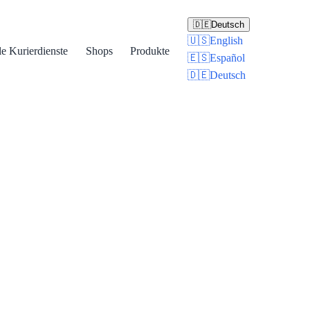
🇩🇪
Deutsch
🇺🇸
English
le Kurierdienste
Shops
Produkte
🇪🇸
Español
🇩🇪
Deutsch