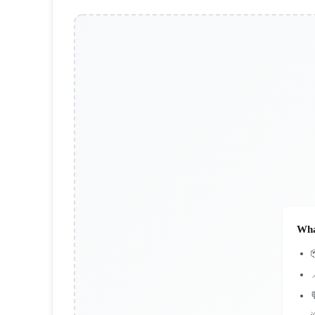
Wha

