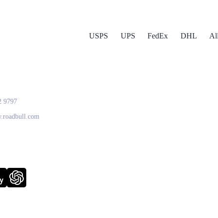
USPS
UPS
FedEx
DHL
Al
ull Logistics
2 9797
w.roadbull.com
y