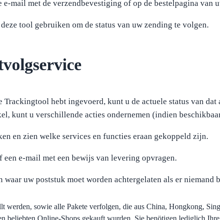
 e-mail met de verzendbevestiging of op de bestelpagina van u
 deze tool gebruiken om de status van uw zending te volgen.
tvolgservice
 Trackingtool hebt ingevoerd, kunt u de actuele status van dat 
kel, kunt u verschillende acties ondernemen (indien beschikbaar
ken en zien welke services en functies eraan gekoppeld zijn.
of een e-mail met een bewijs van levering opvragen.
en waar uw poststuk moet worden achtergelaten als er niemand b
llt werden, sowie alle Pakete verfolgen, die aus China, Hongkong, Sin
beliebten Online-Shops gekauft wurden. Sie benötigen lediglich Ihre