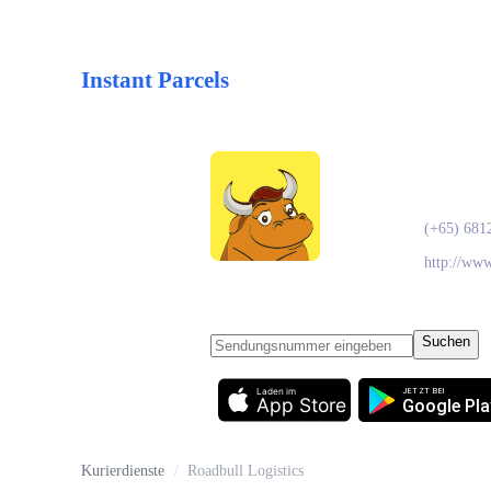
Instant Parcels
Roadb
(+65) 681
http://ww
Suchen
Laden im
JETZT BEI
App Store
Google Pla
Kurierdienste
/
Roadbull Logistics