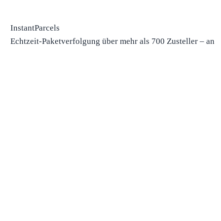
InstantParcels
Echtzeit-Paketverfolgung über mehr als 700 Zusteller – an
einem Ort.
Paketverfolgung
Paket verfolgen
Zusteller anhand der Nummer finden
Pakete aus China
Pakete aus den USA
Versand
Versandunternehmen
Versandunternehmen in den USA
Versandunternehmen in Kanada
Versandunternehmen in China
Versandunternehmen im Vereinigten Königreich