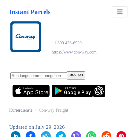
Instant Parcels
Con-way Freight
+1 800 426-6929
https://www.con-way.com
Suchen
Laden im
JETZT BEI
App Store
Google Play
Kurierdienste
/
Con-way Freight
Updated on
July 29, 2026