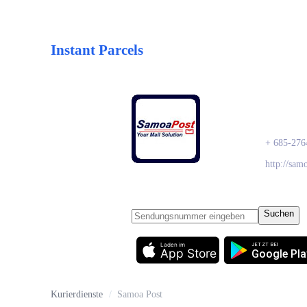
Instant Parcels
Samo
+ 685-276
http://sam
Suchen
Laden im
JETZT BEI
App Store
Google Pla
Kurierdienste
/
Samoa Post