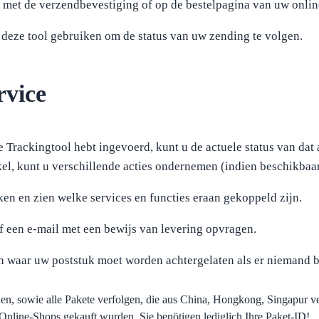
met de verzendbevestiging of op de bestelpagina van uw onlin
 deze tool gebruiken om de status van uw zending te volgen.
rvice
 Trackingtool hebt ingevoerd, kunt u de actuele status van dat 
kel, kunt u verschillende acties ondernemen (indien beschikbaar
ken en zien welke services en functies eraan gekoppeld zijn.
of een e-mail met een bewijs van levering opvragen.
en waar uw poststuk moet worden achtergelaten als er niemand b
den, sowie alle Pakete verfolgen, die aus China, Hongkong, Singapur 
nline-Shops gekauft wurden. Sie benötigen lediglich Ihre Paket-ID!