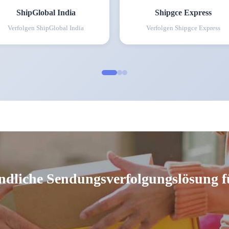
ShipGlobal India
Shipgce Express
Verfolgen
ShipGlobal India
Verfolgen
Shipgce Express
ndliche Sendungsverfolgungslösung f