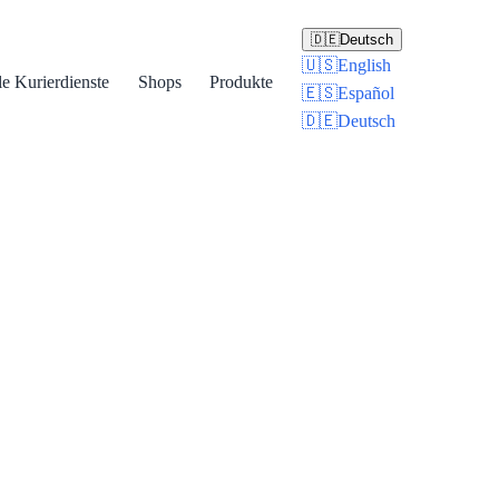
🇩🇪
Deutsch
🇺🇸
English
le Kurierdienste
Shops
Produkte
🇪🇸
Español
🇩🇪
Deutsch