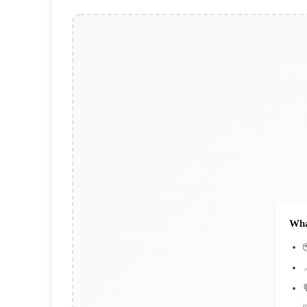
Wha

