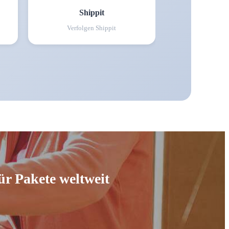
Shippit
Verfolgen
Shippit
ür Pakete weltweit