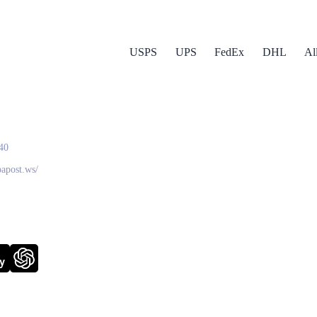
USPS
UPS
FedEx
DHL
Al
a Post
40
oapost.ws/
y