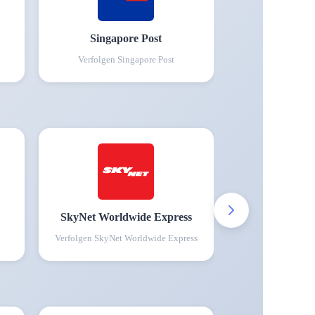
Singapore Post
Verfolgen
Singapore Post
SkyNet Worldwide Express
Verfolgen
SkyNet Worldwide Express