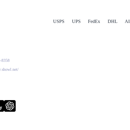
USPS
UPS
FedEx
DHL
Al
l
-8358
.showl.net/
y