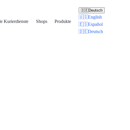
🇩🇪
Deutsch
🇺🇸
English
le Kurierdienste
Shops
Produkte
🇪🇸
Español
🇩🇪
Deutsch