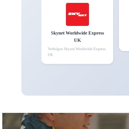
Skynet Worldwide Express
UK
Verfolgen
Skynet Worldwide Express
UK