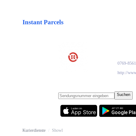
Instant Parcels
Show
0769-8561
http://www
Suchen
Laden im
JETZT BEI
App Store
Google Pla
Kurierdienste
/
Showl