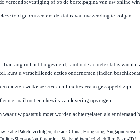
e verzendbevestiging of op de bestelpagina van uw online win
 deze tool gebruiken om de status van uw zending te volgen.
 Trackingtool hebt ingevoerd, kunt u de actuele status van dat 
kel, kunt u verschillende acties ondernemen (indien beschikbaar
ken en zien welke services en functies eraan gekoppeld zijn.
of een e-mail met een bewijs van levering opvragen.
en waar uw poststuk moet worden achtergelaten als er niemand b
sowie alle Pakete verfolgen, die aus China, Hongkong, Singapur verse
nline-Shops gekauft wurden. Sie benötigen lediglich Ihre Paket-ID!