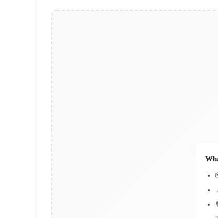
Wha

