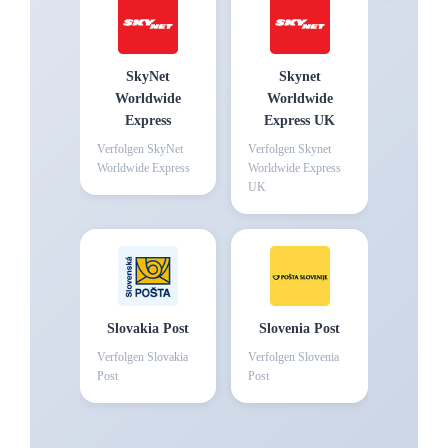
SkyNet
Skynet
Worldwide
Worldwide
Express
Express UK
Verfolgen
SkyNet
Verfolgen
Skynet
Worldwide Express
Worldwide Express
UK
Slovakia Post
Slovenia Post
Verfolgen
Slovakia
Verfolgen
Slovenia
Post
Post