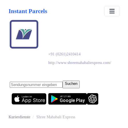
Instant Parcels
Shree Mahabali
Express
+91 (0261)2410414
http://www.shreemahabaliexpress.com/
Suchen
Laden im
JETZT BEI
App Store
Google Play
Kurierdienste
/
Shree Mahabali Express