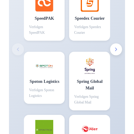
SpeedPAK
Speedex Courier
Verfolgen
Verfolgen
Speedex
SpeedPAK
Courier
Spoton Logistics
Spring Global
Mail
Verfolgen
Spoton
Logistics
Verfolgen
Spring
Global Mail