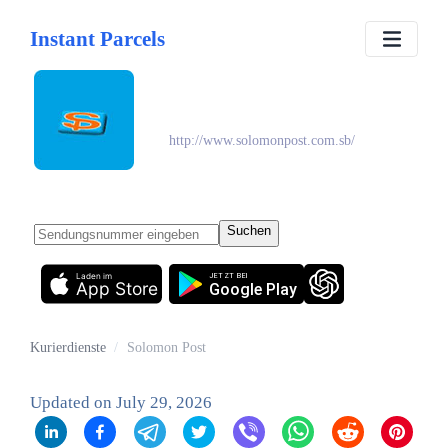
Instant Parcels
Solomon Post
http://www.solomonpost.com.sb/
Suchen
Laden im
JETZT BEI
App Store
Google Play
Kurierdienste
/
Solomon Post
Updated on
July 29, 2026