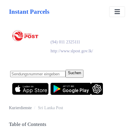
Instant Parcels
Sri Lanka Post
(94) 011 2325111
http://www.slpost.gov.lk/
Suchen
Laden im
JETZT BEI
App Store
Google Play
Kurierdienste
/
Sri Lanka Post
Table of Contents