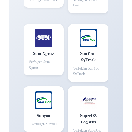
Post
Sum Xpress
SunYou -
SyTrack
Verfolgen
Sum
Xpress
Verfolgen
SunYou -
SyTrack
Sunyou
SuperOZ
Logistics
Verfolgen
Sunyou
Verfolgen
SuperOZ