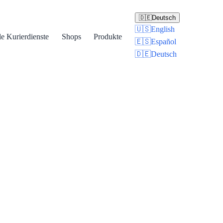
🇩🇪
Deutsch
🇺🇸
English
le Kurierdienste
Shops
Produkte
🇪🇸
Español
🇩🇪
Deutsch