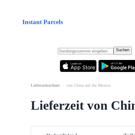
Instant Parcels
Suchen
Laden im
JETZT BEI
App Store
Google Pla
Lieferzeitrechner
/
von China auf die Mexico
Lieferzeit von Chi