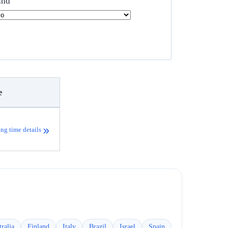
and
e
ng time details
ralia
Finland
Italy
Brazil
Israel
Spain