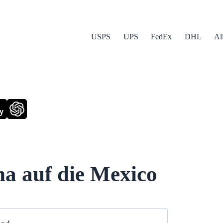
USPS
UPS
FedEx
DHL
Al
y
na auf die Mexico