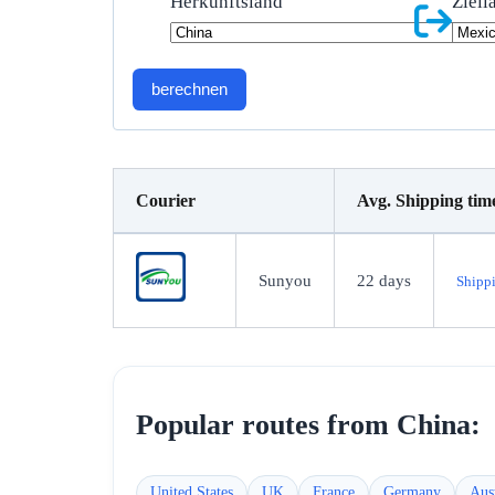
Herkunftsland
Ziell
berechnen
Courier
Avg. Shipping tim
Sunyou
22
days
Shippi
Popular routes from
China
:
United States
UK
France
Germany
Aust