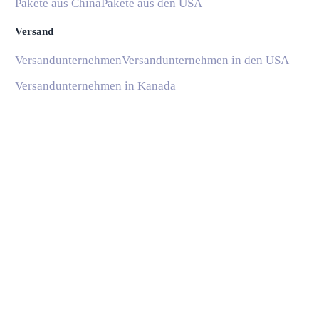
Pakete aus China
Pakete aus den USA
Versand
Versandunternehmen
Versandunternehmen in den USA
Versandunternehmen in Kanada
Versandunternehmen in China
Versandunternehmen im Vereinigten Königreich
Lieferzeiten
Lieferzeitrechner
Globale Schifffahrtsroutenzeiten
Lieferzeit von China in die USA
Lieferzeit von China ins Vereinigte Königreich
Lieferzeit von China nach Frankreich
Informationen