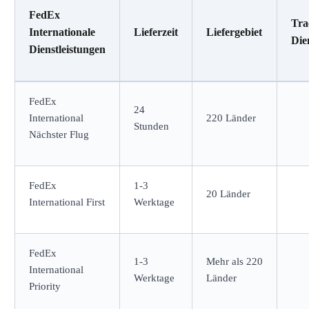
FedEx
Tra
Internationale
Lieferzeit
Liefergebiet
Die
Dienstleistungen
FedEx
24
International
220 Länder
Stunden
Nächster Flug
FedEx
1-3
20 Länder
International First
Werktage
FedEx
1-3
Mehr als 220
International
Werktage
Länder
Priority