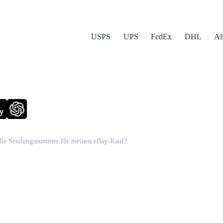
USPS
UPS
FedEx
DHL
Al
y
 die Sendungsnummer für meinen eBay-Kauf?