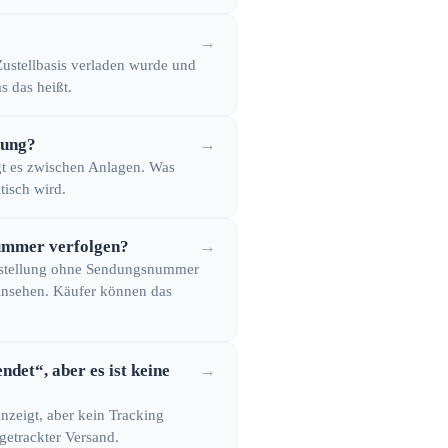
→
 Zustellbasis verladen wurde und
s das heißt.
gung?
→
wegt es zwischen Anlagen. Was
tisch wird.
nummer verfolgen?
→
-Bestellung ohne Sendungsnummer
einsehen. Käufer können das
det“, aber es ist keine
→
nzeigt, aber kein Tracking
getrackter Versand.