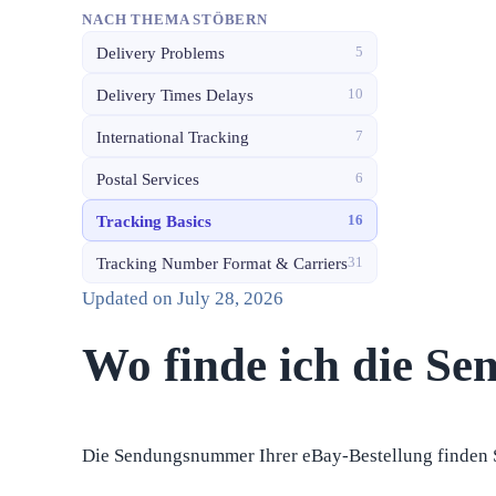
NACH THEMA STÖBERN
Delivery Problems
5
Delivery Times Delays
10
International Tracking
7
Postal Services
6
Tracking Basics
16
Tracking Number Format & Carriers
31
Updated on
July 28, 2026
Wo finde ich die S
Die Sendungsnummer Ihrer eBay-Bestellung finden S