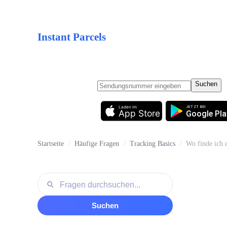
Instant Parcels
Suchen
Laden im
JETZT BEI
App Store
Google Pla
Startseite
/
Häufige Fragen
/
Tracking Basics
/
Wo finde ich
Fragen durchsuchen
Suchen