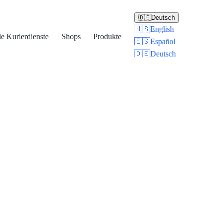
🇩🇪
Deutsch
🇺🇸
English
le Kurierdienste
Shops
Produkte
🇪🇸
Español
🇩🇪
Deutsch