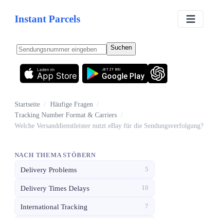
Instant Parcels
Suchen
Laden im
JETZT BEI
App Store
Google Play
Startseite
/
Häufige Fragen
/
Tracking Number Format & Carriers
/
Welche Versanddienstleister nutzt eBay für die Sendungsverfolgung?
NACH THEMA STÖBERN
Delivery Problems
5
Delivery Times Delays
10
International Tracking
7