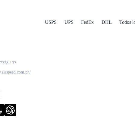
USPS
UPS
FedEx
DHL
Todos l
eed International Corporation
7328 / 37
.airspeed.com.ph/
y