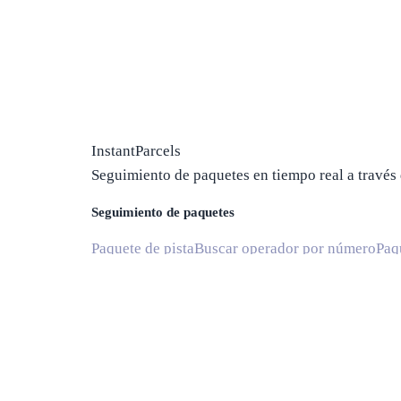
InstantParcels
Seguimiento de paquetes en tiempo real a través 
Seguimiento de paquetes
Paquete de pista
Buscar operador por número
Paq
Envío
Compañías navieras
Compañías navieras en EE. 
Estimaciones de entrega
Calculadora de tiempo de envío
Tiempos de ruta 