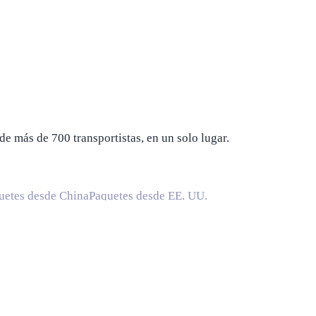
de más de 700 transportistas, en un solo lugar.
uetes desde China
Paquetes desde EE. UU.
UU.
Compañías navieras en Canadá
Compañías navieras en Chin
de envío global
Tiempo de envío desde China a EE. UU.
Tiempo d