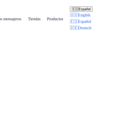
🇪🇸
Español
🇺🇸
English
os mensajeros
Tiendas
Productos
🇪🇸
Español
🇩🇪
Deutsch