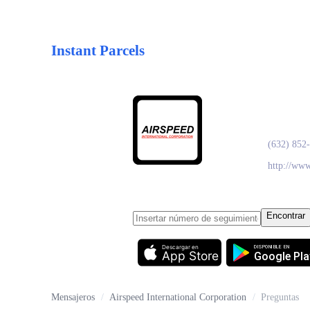
Instant Parcels
Airsp
(632) 852-
http://www
Encontrar
Descargar en
DISPONIBLE EN
App Store
Google Pla
Mensajeros
/
Airspeed International Corporation
/
Preguntas