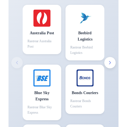
Australia Post
Beebird
Logistics
Rastrear
Australia
Post
Rastrear
Beebird
Logistics
Blue Sky
Bonds Couriers
Express
Rastrear
Bonds
Couriers
Rastrear
Blue Sky
Express