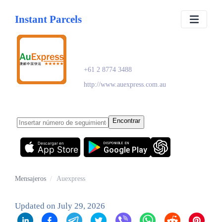
Instant Parcels
Auexpress
+61 2 8774 3488
http://www.auexpress.com.au
Encontrar
Descargar en
DISPONIBLE EN
App Store
Google Play
Mensajeros
/
Auexpress
Updated on
July 29, 2026