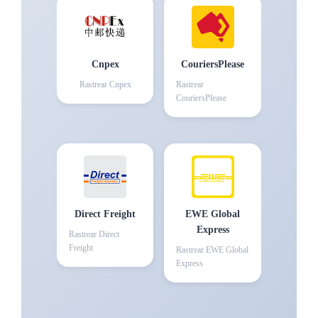
Cnpex
CouriersPlease
Rastrear
Cnpex
Rastrear
CouriersPlease
Direct Freight
EWE Global
Express
Rastrear
Direct
Freight
Rastrear
EWE Global
Express