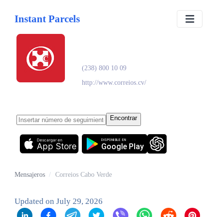
Instant Parcels
Correios Cabo Verde
(238) 800 10 09
http://www.correios.cv/
Encontrar
Descargar en
DISPONIBLE EN
App Store
Google Play
Mensajeros
/
Correios Cabo Verde
Updated on
July 29, 2026