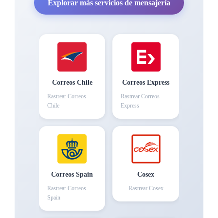
Explorar más servicios de mensajería
Correos Chile
Correos Express
Rastrear
Correos
Rastrear
Correos
Chile
Express
Correos Spain
Cosex
Rastrear
Correos
Rastrear
Cosex
Spain