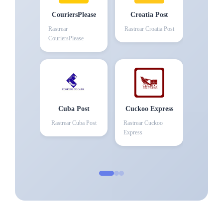
CouriersPlease
Croatia Post
Rastrear
Rastrear
Croatia Post
CouriersPlease
Cuba Post
Cuckoo Express
Rastrear
Cuba Post
Rastrear
Cuckoo
Express