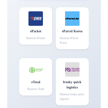
ePacket
eParcel Korea
Rastrear
ePacket
Rastrear
eParcel
Korea
eTotal
freaky quick
logistics
Rastrear
eTotal
Rastrear
freaky quick
logistics