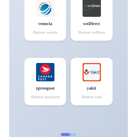
venucia
wnDirect
Rastrear
venucia
Rastrear
wnDirect
xpresspost
yakit
Rastrear
xpresspost
Rastrear
yakit