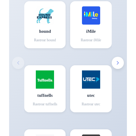
hound
iMile
Rastrear
hound
Rastrear
iMile
tuffnells
utec
Rastrear
tuffnells
Rastrear
utec