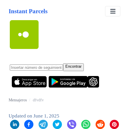
Instant Parcels
dfvdfv
Encontrar
Descargar en
DISPONIBLE EN
App Store
Google Play
Mensajeros
/
dfvdfv
Updated on
June 1, 2025