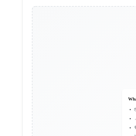
Wha

