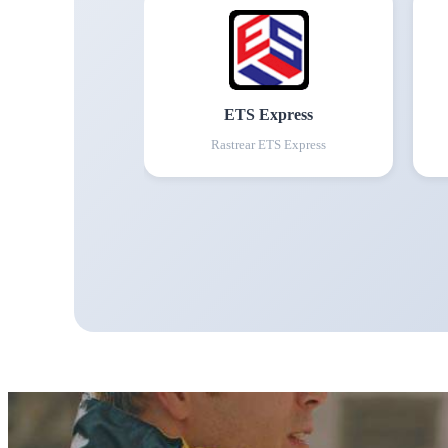
ETS Express
Rastrear
ETS Express