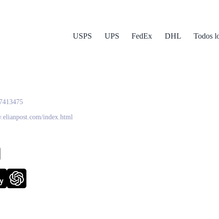
USPS
UPS
FedEx
DHL
Todos l
n
7413475
.elianpost.com/index.html
y