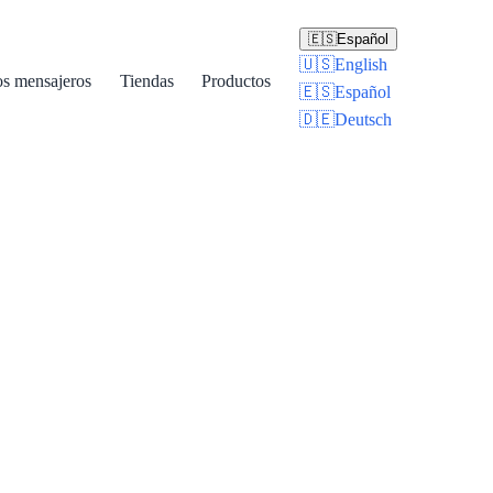
🇪🇸
Español
🇺🇸
English
os mensajeros
Tiendas
Productos
🇪🇸
Español
🇩🇪
Deutsch