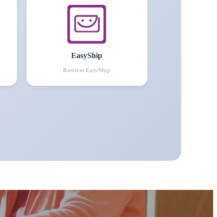
EasyShip
Rastrear
EasyShip