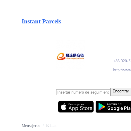
Instant Parcels
E-lia
+86 020-3
http://www
Encontrar
Descargar en
DISPONIBLE EN
App Store
Google Pla
Mensajeros
/
E-lian