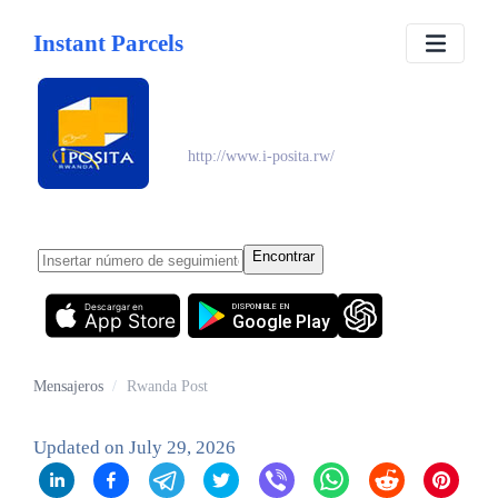
Instant Parcels
Rwanda Post
http://www.i-posita.rw/
Encontrar
Descargar en
DISPONIBLE EN
App Store
Google Play
Mensajeros
/
Rwanda Post
Updated on
July 29, 2026