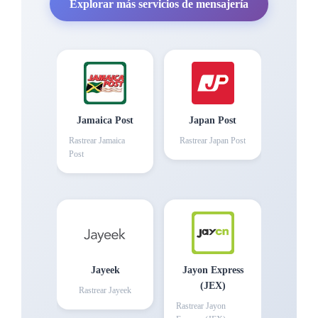
Explorar más servicios de mensajería
Jamaica Post
Japan Post
Rastrear
Jamaica
Rastrear
Japan Post
Post
Jayeek
Jayon Express
(JEX)
Rastrear
Jayeek
Rastrear
Jayon