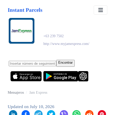
Instant Parcels
Jam Express
+63 239 7502
http://www.myjamexpress.com/
Encontrar
Descargar en
DISPONIBLE EN
App Store
Google Play
Mensajeros
/
Jam Express
Updated on
July 10, 2026