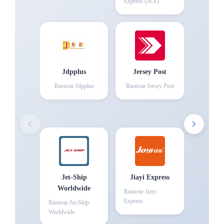
Express (JEX)
Jdpplus
Jersey Post
Rastrear
Jdpplus
Rastrear
Jersey Post
Jet-Ship
Jiayi Express
Worldwide
Rastrear
Jiayi
Express
Rastrear
Jet-Ship
Worldwide