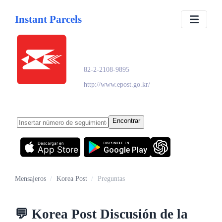
Instant Parcels
Korea Post
82-2-2108-9895
http://www.epost.go.kr/
Encontrar
Descargar en
DISPONIBLE EN
App Store
Google Play
Mensajeros
/
Korea Post
/
Preguntas
💬
Korea Post
Discusión de la