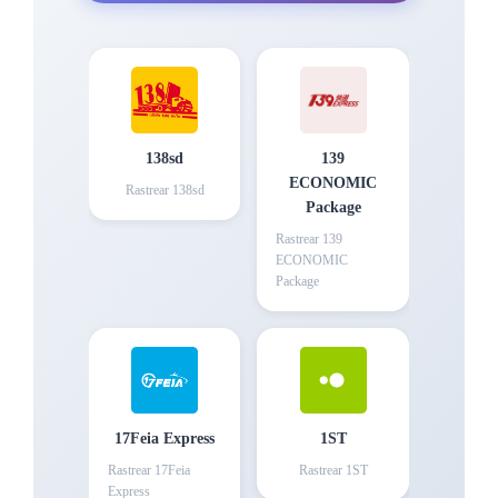
138sd
139
ECONOMIC
Rastrear
138sd
Package
Rastrear
139
ECONOMIC
Package
17Feia Express
1ST
Rastrear
17Feia
Rastrear
1ST
Express