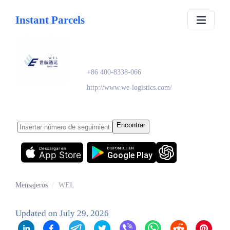
Instant Parcels
WEL
+86 400-8338-066
http://www.we-logistics.com/
Encontrar
Descargar en
DISPONIBLE EN
App Store
Google Play
Mensajeros
/
WEL
Updated on
July 29, 2026