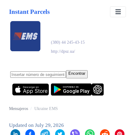
Instant Parcels
Ukraine EMS
(380) 44 245-43-15
http://dpsz.ua/
Encontrar
Descargar en
DISPONIBLE EN
App Store
Google Play
Mensajeros
/
Ukraine EMS
Updated on
July 29, 2026