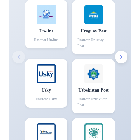
Un-line
Uruguay Post
Rastrear
Un-line
Rastrear
Uruguay
Post
Usky
Uzbekistan Post
Rastrear
Usky
Rastrear
Uzbekistan
Post