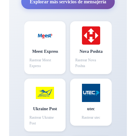
Explorar más servicios de mensajería
Meest Express
Nova Poshta
Rastrear
Meest
Rastrear
Nova
Express
Poshta
Ukraine Post
utec
Rastrear
Ukraine
Rastrear
utec
Post