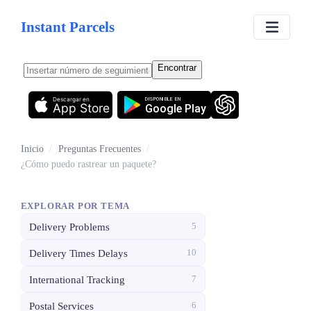
Instant Parcels
Encontrar
Descargar en
DISPONIBLE EN
App Store
Google Play
Inicio
/
Preguntas Frecuentes
/
¿Cómo puedo rastrear un paquete?
EXPLORAR POR TEMA
Delivery Problems
5
Delivery Times Delays
10
International Tracking
7
Postal Services
6