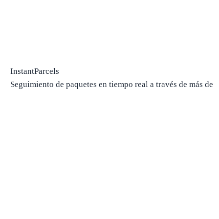
InstantParcels
Seguimiento de paquetes en tiempo real a través de más de
700 transportistas, en un solo lugar.
Seguimiento de paquetes
Paquete de pista
Buscar operador por número
Paquetes desde China
Paquetes desde EE. UU.
Envío
Compañías navieras
Compañías navieras en EE. UU.
Compañías navieras en Canadá
Compañías navieras en Chin