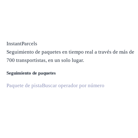
InstantParcels
Seguimiento de paquetes en tiempo real a través de más de
700 transportistas, en un solo lugar.
Seguimiento de paquetes
Paquete de pista
Buscar operador por número
Paquetes desde China
Paquetes desde EE. UU.
Envío
Compañías navieras
Compañías navieras en EE. UU.
Compañías navieras en Canadá
Compañías navieras en Chin