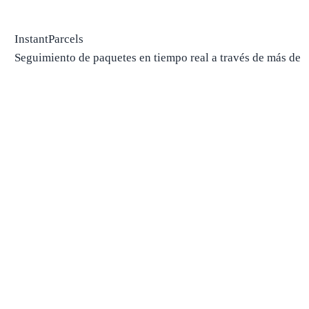
InstantParcels
Seguimiento de paquetes en tiempo real a través de más de
700 transportistas, en un solo lugar.
Seguimiento de paquetes
Paquete de pista
Buscar operador por número
Paquetes desde China
Paquetes desde EE. UU.
Envío
Compañías navieras
Compañías navieras en EE. UU.
Compañías navieras en Canadá
Compañías navieras en Chin
Compañías navieras en el Reino Unido
Estimaciones de entrega