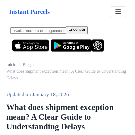
Instant Parcels
Encontrar
Descargar en
DISPONIBLE EN
App Store
Google Play
Inicio
/
Blog
/
What does shipment exception mean? A Clear Guide to Understanding
Delays
Updated on
January 18, 2026
What does shipment exception
mean? A Clear Guide to
Understanding Delays