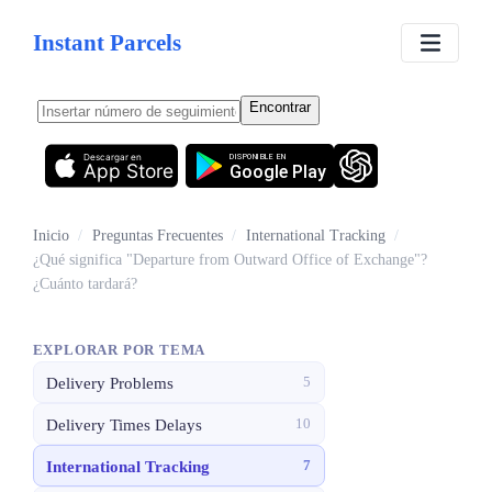
Instant Parcels
Encontrar
Descargar en
DISPONIBLE EN
App Store
Google Play
Inicio
/
Preguntas Frecuentes
/
International Tracking
/
¿Qué significa "Departure from Outward Office of Exchange"?
¿Cuánto tardará?
EXPLORAR POR TEMA
Delivery Problems
5
Delivery Times Delays
10
International Tracking
7