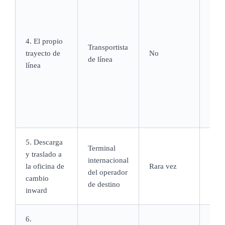
día 
aérea
de u
4. El propio
serv
Transportista
trayecto de
No
marí
de línea
línea
Aust
esti
3 me
extr
extr
5. Descarga
Terminal
y traslado a
internacional
De h
la oficina de
Rara vez
del operador
días
cambio
de destino
inward
6.