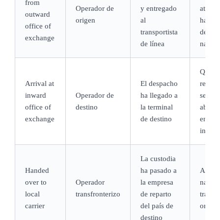
from
Operador de
y entregado
aterri
outward
origen
al
haya
office of
transportista
despa
exchange
de línea
nada
Que lo
Arrival at
El despacho
recept
inward
Operador de
ha llegado a
se hay
office of
destino
la terminal
abierto
exchange
de destino
envío 
incor
La custodia
Handed
ha pasado a
Absol
over to
Operador
la empresa
nada s
local
transfronterizo
de reparto
tramo 
carrier
del país de
origen
destino