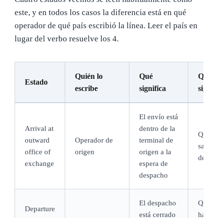
este, y en todos los casos la diferencia está en qué
operador de qué país escribió la línea. Leer el país en
lugar del verbo resuelve los 4.
Quién lo
Qué
Qué n
Estado
escribe
significa
signif
El envío está
Arrival at
dentro de la
Que h
outward
Operador de
terminal de
salido
office of
origen
origen a la
de ori
exchange
espera de
despacho
El despacho
Que el
Departure
está cerrado
haya