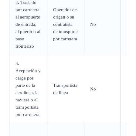
2. Traslado
por carretera
Operador de
al aeropuerto
origen o su
De u
de entrada,
contratista
No
hora
al puerto o al
de transporte
paso
por carretera
fronterizo
3.
Aceptación y
Del 
carga por
día a
parte de la
Transportista
No
mien
aerolínea, la
de línea
encu
naviera o el
capa
transportista
por carretera
Meno