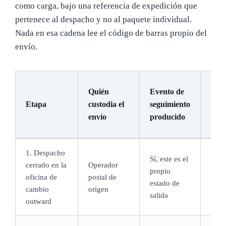
como carga, bajo una referencia de expedición que
pertenece al despacho y no al paquete individual.
Nada en esa cadena lee el código de barras propio del
envío.
Tie
Quién
Evento de
tran
Etapa
custodia el
seguimiento
habi
envío
producido
(est
1. Despacho
Sí, este es el
El m
cerrado en la
Operador
propio
en q
oficina de
postal de
estado de
empi
cambio
origen
salida
conta
outward