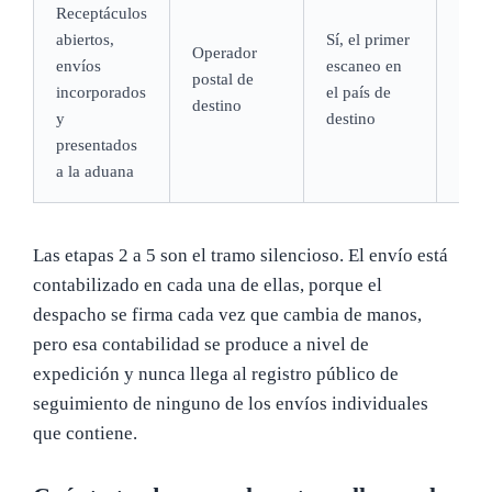
Receptáculos
abiertos,
Sí, el primer
Operador
De 1
envíos
escaneo en
postal de
hábil
incorporados
el país de
destino
lleg
y
destino
presentados
a la aduana
Las etapas 2 a 5 son el tramo silencioso. El envío está
contabilizado en cada una de ellas, porque el
despacho se firma cada vez que cambia de manos,
pero esa contabilidad se produce a nivel de
expedición y nunca llega al registro público de
seguimiento de ninguno de los envíos individuales
que contiene.