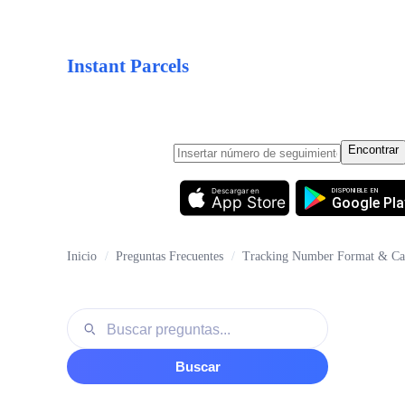
Instant Parcels
Encontrar
Descargar en
DISPONIBLE EN
App Store
Google Pla
Inicio
/
Preguntas Frecuentes
/
Tracking Number Format & Car
Buscar preguntas
Buscar