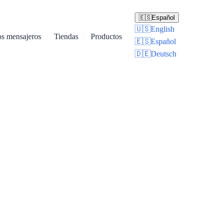
🇪🇸
Español
🇺🇸
English
os mensajeros
Tiendas
Productos
🇪🇸
Español
🇩🇪
Deutsch