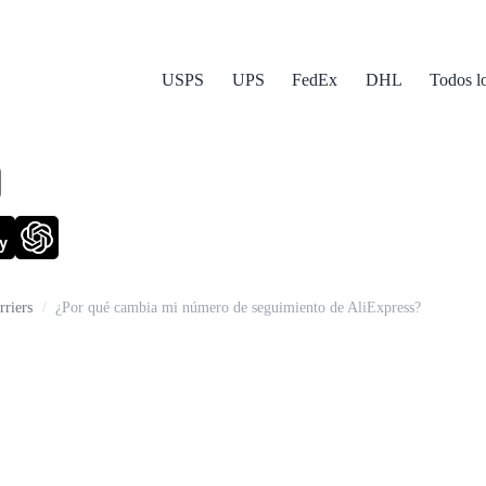
USPS
UPS
FedEx
DHL
Todos l
y
riers
/
¿Por qué cambia mi número de seguimiento de AliExpress?