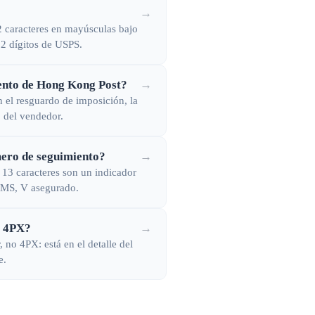
→
 caracteres en mayúsculas bajo
22 dígitos de USPS.
ento de Hong Kong Post?
→
el resguardo de imposición, la
o del vendedor.
úmero de seguimiento?
→
 13 caracteres son un indicador
 EMS, V asegurado.
e 4PX?
→
 no 4PX: está en el detalle del
e.