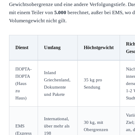
Gewichtsobergrenze und eine andere Verfolgungstiefe. Das
mit einem Teiler von
5.000
berechnet, außer bei EMS, wo d
Volumengewicht nicht gilt.
Rich
Dienst
Umfang
Höchstgewicht
Gesc
ΠΟΡΤΑ-
Näch
Inland
ΠΟΡΤΑ
inne
Griechenland,
35 kg pro
(Haus
ders
Dokumente
Sendung
zu
1-2 
und Pakete
Haus)
Stadt
Varii
International,
30 kg, mit
Ziel
EMS
über mehr als
Obergrenzen
an, 
(Express
198