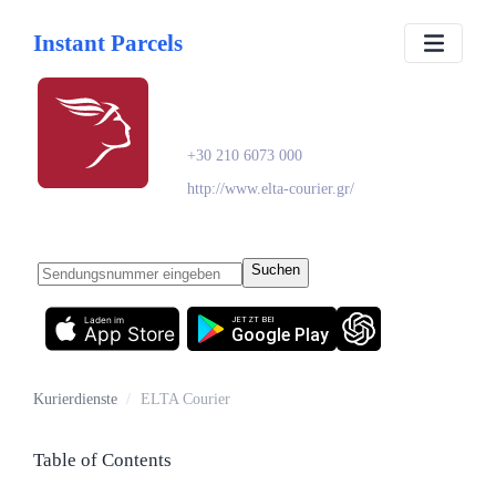
Instant Parcels
ELTA Courier
+30 210 6073 000
http://www.elta-courier.gr/
Suchen
Laden im
JETZT BEI
App Store
Google Play
Kurierdienste
/
ELTA Courier
Table of Contents