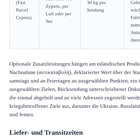
(Fast
30 kg pro
Gebi
Zypern, per
Parcel
Sendung
wöch
Luft oder per
Cyprus)
Fahr
See
mitt
Anku
dien
Optionale Zusatzleistungen hängen am inländischen Produkt
Nachnahme (αντικαταβολή), deklarierter Wert über der Sta
samstags und an Feiertagen an ausgewählten Punkten, ein t
ausgewählten Zielen, Rücksendung unterschriebener Dok
die einmal abgeholt und an viele Adressen zugestellt werde
kriegsbetroffener Ziele aus, darunter die Ukraine, Russland
und Jemen.
Liefer- und Transitzeiten