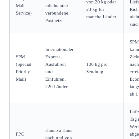
von 20 kg oder
Lief
Mail
miteinander
23 kg für
Rich
Service)
verbundene
manche Länder
nich
Postnetze
sind
SPM 
Internationaler
kan
SPM
Express,
Ziel
(Special
Ausfuhren
100 kg pro
näch
Priority
und
Sendung
erre
Mail)
Einfuhren,
Econ
220 Länder
lang
ab 1
Luft
Tag 
Werk
Haus zu Haus
FPC
abge
nach und von