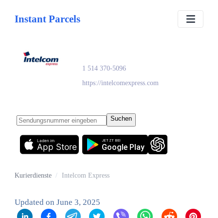
Instant Parcels
Intelcom Express
1 514 370-5096
https://intelcomexpress.com
Suchen
Laden im
JETZT BEI
App Store
Google Play
Kurierdienste
/
Intelcom Express
Updated on
June 3, 2025