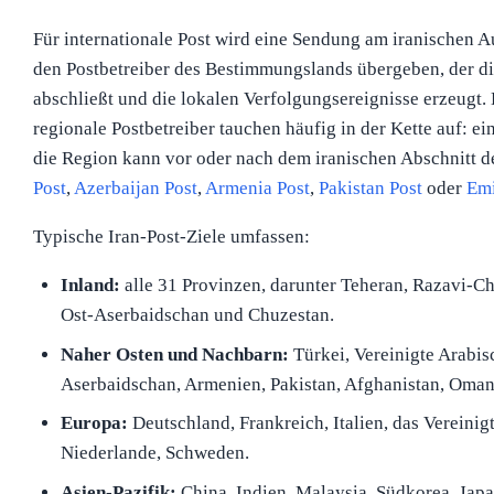
Für internationale Post wird eine Sendung am iranischen
den Postbetreiber des Bestimmungslands übergeben, der d
abschließt und die lokalen Verfolgungsereignisse erzeugt.
regionale Postbetreiber tauchen häufig in der Kette auf: e
die Region kann vor oder nach dem iranischen Abschnitt d
Post
,
Azerbaijan Post
,
Armenia Post
,
Pakistan Post
oder
Emi
Typische Iran-Post-Ziele umfassen:
Inland:
alle 31 Provinzen, darunter Teheran, Razavi-Cho
Ost-Aserbaidschan und Chuzestan.
Naher Osten und Nachbarn:
Türkei, Vereinigte Arabisc
Aserbaidschan, Armenien, Pakistan, Afghanistan, Oman,
Europa:
Deutschland, Frankreich, Italien, das Vereinig
Niederlande, Schweden.
Asien-Pazifik:
China, Indien, Malaysia, Südkorea, Japa