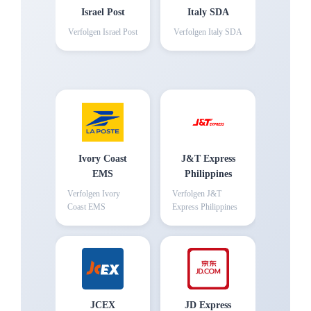
Israel Post
Italy SDA
Verfolgen
Israel Post
Verfolgen
Italy SDA
Ivory Coast
J&T Express
EMS
Philippines
Verfolgen
Ivory
Verfolgen
J&T
Coast EMS
Express Philippines
JCEX
JD Express