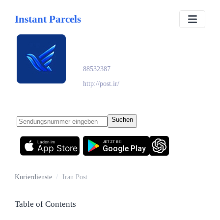
Instant Parcels
Iran Post
88532387​
http://post.ir/
Suchen
Laden im
JETZT BEI
App Store
Google Play
Kurierdienste
/
Iran Post
Table of Contents