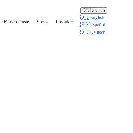
🇩🇪
Deutsch
🇺🇸
English
le Kurierdienste
Shops
Produkte
🇪🇸
Español
🇩🇪
Deutsch