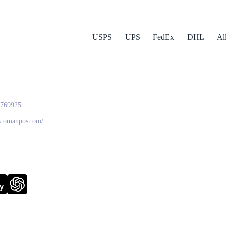
USPS
UPS
FedEx
DHL
Al
 Post
4769925
w.omanpost.om/
y