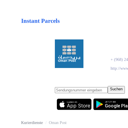
Instant Parcels
Oman
+ (968) 2
http://ww
Suchen
Laden im
JETZT BEI
App Store
Google Pla
Kurierdienste
/
Oman Post