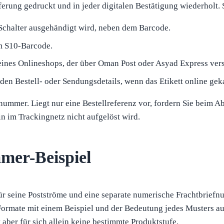
ung gedruckt und in jeder digitalen Bestätigung wiederholt. Si
Schalter ausgehändigt wird, neben dem Barcode.
em S10-Barcode.
eines Onlineshops, der über Oman Post oder Asyad Express vers
n Bestell- oder Sendungsdetails, wenn das Etikett online gek
snummer. Liegt nur eine Bestellreferenz vor, fordern Sie beim
in im Trackingnetz nicht aufgelöst wird.
er-Beispiel
 seine Postströme und eine separate numerische Frachtbriefnum
ormate mit einem Beispiel und der Bedeutung jedes Musters au
t aber für sich allein keine bestimmte Produktstufe.