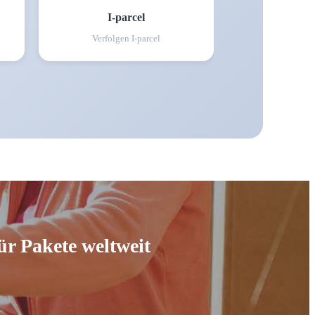
I-parcel
Verfolgen
I-parcel
ür Pakete weltweit