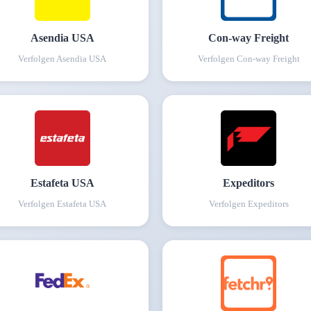
Asendia USA
Con-way Freight
Verfolgen
Asendia USA
Verfolgen
Con-way Freight
Estafeta USA
Expeditors
Verfolgen
Estafeta USA
Verfolgen
Expeditors