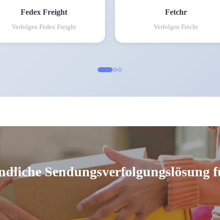
Fedex Freight
Fetchr
Verfolgen
Fedex Freight
Verfolgen
Fetchr
ndliche Sendungsverfolgungslösung f