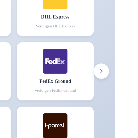
DHL Express
Verfolgen
DHL Express
FedEx Ground
Verfolgen
FedEx Ground