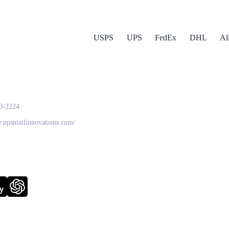
USPS
UPS
FedEx
DHL
Al
Mail Innovations
0-2224
w.upsmailinnovations.com/
y