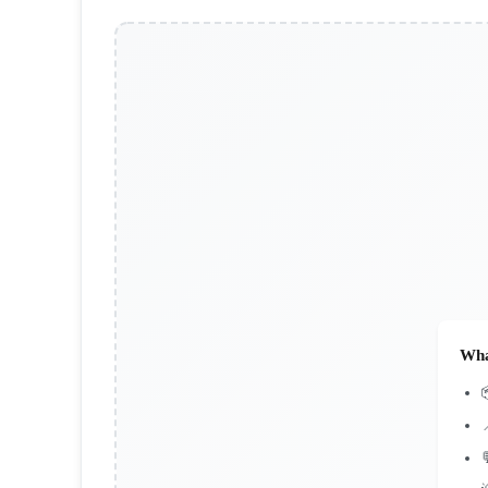
Wha

