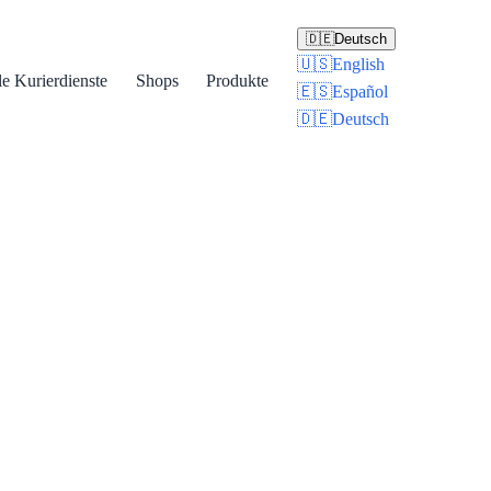
🇩🇪
Deutsch
🇺🇸
English
le Kurierdienste
Shops
Produkte
🇪🇸
Español
🇩🇪
Deutsch