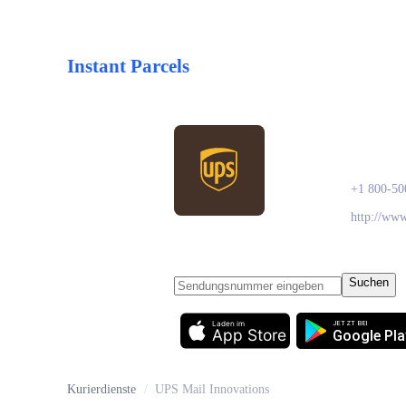
Instant Parcels
UPS 
+1 800-50
http://ww
Suchen
Laden im
JETZT BEI
App Store
Google Pla
Kurierdienste
/
UPS Mail Innovations