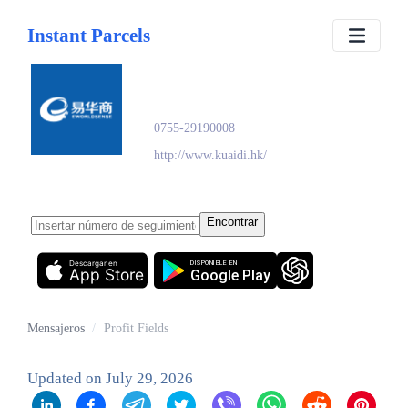
Instant Parcels
Profit Fields
0755-29190008
http://www.kuaidi.hk/
Encontrar
Descargar en
DISPONIBLE EN
App Store
Google Play
Mensajeros
/
Profit Fields
Updated on
July 29, 2026