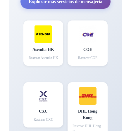
Explorar más servicios de mensajería
Asendia HK
COE
Rastrear
Asendia HK
Rastrear
COE
CXC
DHL Hong
Kong
Rastrear
CXC
Rastrear
DHL Hong