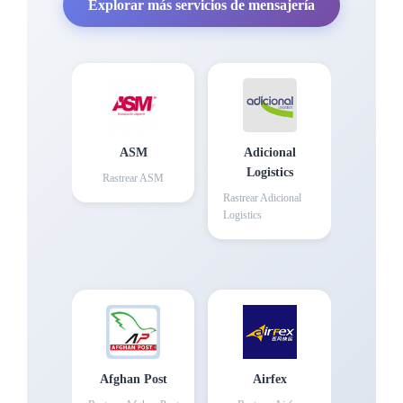
Explorar más servicios de mensajería
ASM
Adicional
Logistics
Rastrear
ASM
Rastrear
Adicional
Logistics
Afghan Post
Airfex