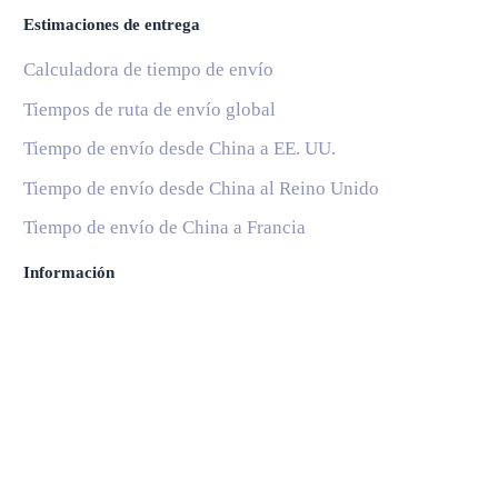
Estimaciones de entrega
Calculadora de tiempo de envío
Tiempos de ruta de envío global
Tiempo de envío desde China a EE. UU.
Tiempo de envío desde China al Reino Unido
Tiempo de envío de China a Francia
Información
Blog
Servicios Postales Nacionales
Subscribe
Ayuda y soporte
Preguntas Frecuentes
© 2020 Instant Parcels, all rights reserved. Made with
Idioma
:
English
Español
Deutsch