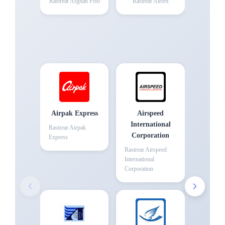
Rastrear
Afghan Post
Rastrear
Airfex
Airpak Express
Airspeed
International
Rastrear
Airpak
Corporation
Express
Rastrear
Airspeed
International
Corporation