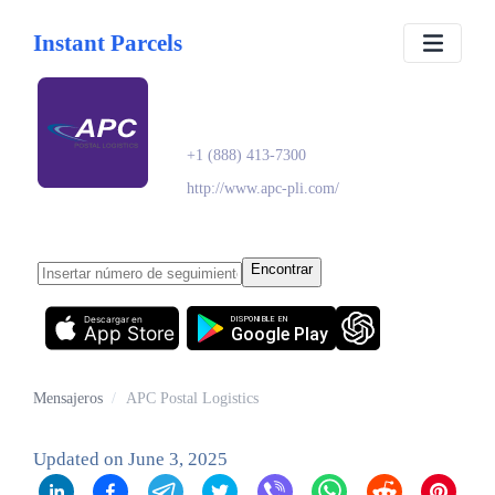
Instant Parcels
APC Postal Logistics
+1 (888) 413-7300
http://www.apc-pli.com/
Encontrar
Descargar en
DISPONIBLE EN
App Store
Google Play
Mensajeros
/
APC Postal Logistics
Updated on
June 3, 2025