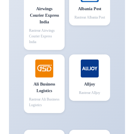
Airwings
Albania Post
Courier Express
Rastrear
Albania Post
India
Rastrear
Airwings
Courier Express
India
Ali Business
Alljoy
Logistics
Rastrear
Alljoy
Rastrear
Ali Business
Logistics