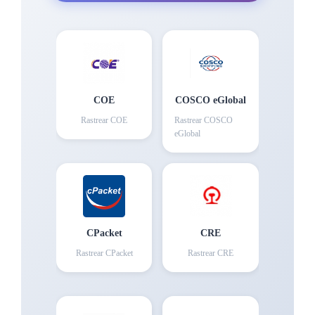
COE
COSCO eGlobal
Rastrear
COE
Rastrear
COSCO
eGlobal
CPacket
CRE
Rastrear
CPacket
Rastrear
CRE