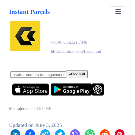
Instant Parcels
CNILINK
+86-0755-2321 7846
https://cnilink.com/trace.html
Encontrar
Descargar en
DISPONIBLE EN
App Store
Google Play
Mensajeros
/
CNILINK
Updated on
June 3, 2025