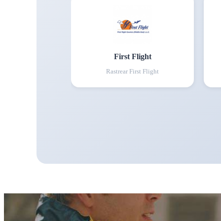
First Flight
Rastrear
First Flight