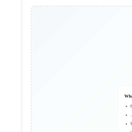
Wha

