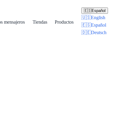
🇪🇸
Español
🇺🇸
English
os mensajeros
Tiendas
Productos
🇪🇸
Español
🇩🇪
Deutsch