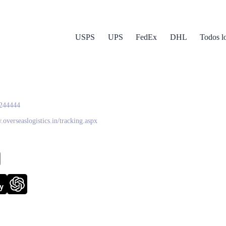
USPS
UPS
FedEx
DHL
Todos l
eas Logistics
244444
.overseaslogistics.in/tracking.aspx
y