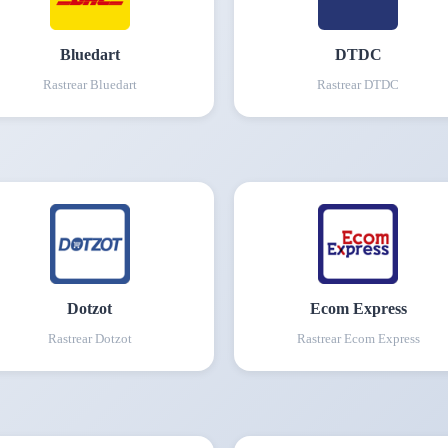
Bluedart
DTDC
Rastrear
Bluedart
Rastrear
DTDC
Dotzot
Ecom Express
Rastrear
Dotzot
Rastrear
Ecom Express