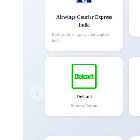
Airwings Courier Express
India
Rastrear
Airwings Courier Express
India
Delcart
Rastrear
Delcart