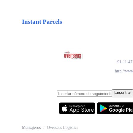
Instant Parcels
Overs
+91-11-47
http://www
Encontrar
Descargar en
DISPONIBLE EN
App Store
Google Pla
Mensajeros
/
Overseas Logistics