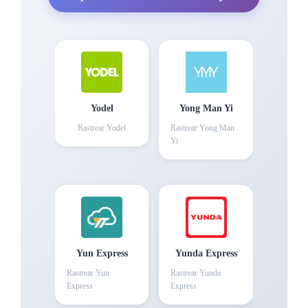
Yodel
Yong Man Yi
Rastrear
Yodel
Rastrear
Yong Man
Yi
Yun Express
Yunda Express
Rastrear
Yun
Rastrear
Yunda
Express
Express