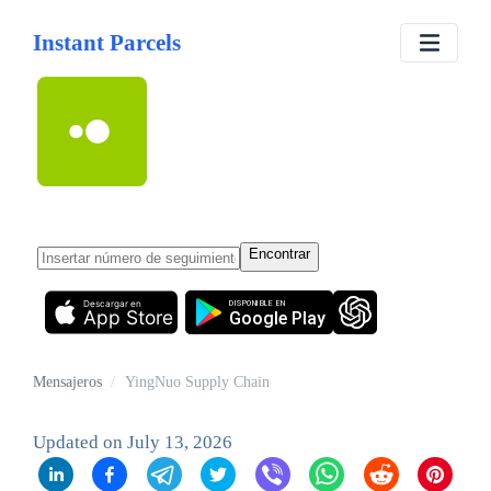
Instant Parcels
YingNuo Supply
Chain
Encontrar
Descargar en
DISPONIBLE EN
App Store
Google Play
Mensajeros
/
YingNuo Supply Chain
Updated on
July 13, 2026