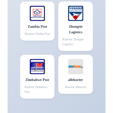
Zambia Post
Zhongtie
Logistics
Rastrear
Zambia Post
Rastrear
Zhongtie
Logistics
Zimbabwe Post
allekurier
Rastrear
Zimbabwe
Rastrear
allekurier
Post