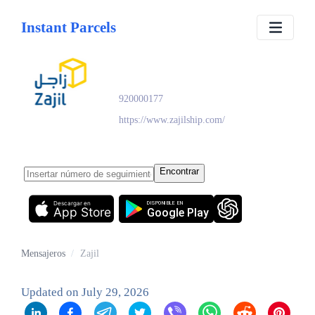
Instant Parcels
Zajil
920000177
https://www.zajilship.com/
Encontrar
Descargar en
DISPONIBLE EN
App Store
Google Play
Mensajeros
/
Zajil
Updated on
July 29, 2026