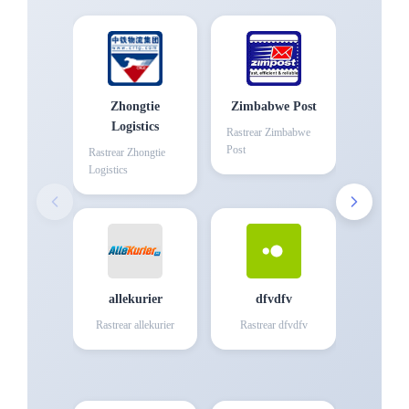
Zhongtie
Zimbabwe Post
Logistics
Rastrear
Zimbabwe
Post
Rastrear
Zhongtie
Logistics
allekurier
dfvdfv
Rastrear
allekurier
Rastrear
dfvdfv