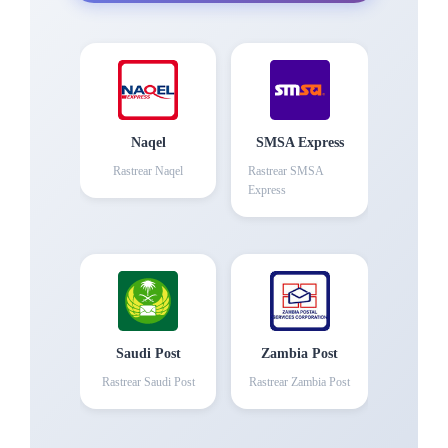
Naqel
SMSA Express
Rastrear
Naqel
Rastrear
SMSA
Express
Saudi Post
Zambia Post
Rastrear
Saudi Post
Rastrear
Zambia Post