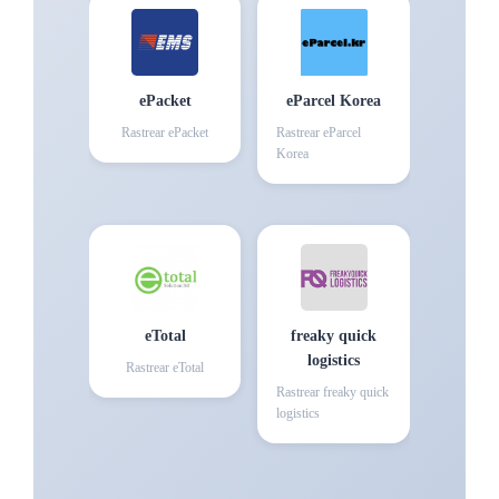
ePacket
eParcel Korea
Rastrear
ePacket
Rastrear
eParcel
Korea
eTotal
freaky quick
logistics
Rastrear
eTotal
Rastrear
freaky quick
logistics