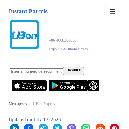
Instant Parcels
UBon Express
+86 4008306050
http://www.ubonex.com
Encontrar
Descargar en
DISPONIBLE EN
App Store
Google Play
Mensajeros
/
UBon Express
Updated on
July 13, 2026