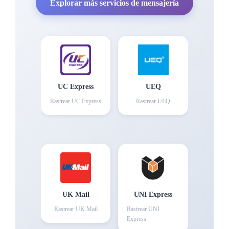
Explorar más servicios de mensajería
UC Express
UEQ
Rastrear
UC Express
Rastrear
UEQ
UK Mail
UNI Express
Rastrear
UK Mail
Rastrear
UNI
Express