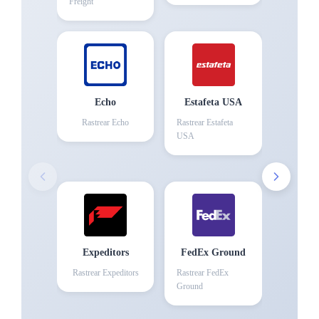
Freight
Echo
Estafeta USA
Rastrear
Echo
Rastrear
Estafeta
USA
Expeditors
FedEx Ground
Rastrear
Expeditors
Rastrear
FedEx
Ground