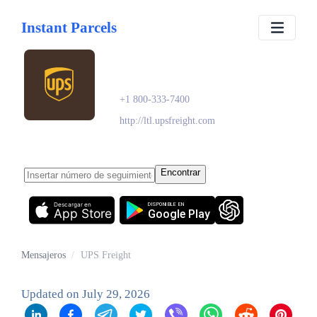
Instant Parcels
UPS Freight
+1 800-333-7400
http://ltl.upsfreight.com
Encontrar
Descargar en
DISPONIBLE EN
App Store
Google Play
Mensajeros
/
UPS Freight
Updated on
July 29, 2026