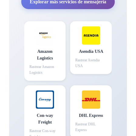
Explorar más servicios de mensajería
Amazon
Asendia USA
Logistics
Rastrear
Asendia
USA
Rastrear
Amazon
Logistics
Con-way
DHL Express
Freight
Rastrear
DHL
Express
Rastrear
Con-way