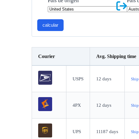
País de origen
País 
calcular
Courier
Avg. Shipping time
USPS
12
days
Ship
4PX
12
days
Ship
UPS
11187
days
Ship