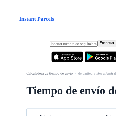
Instant Parcels
Encontrar
Descargar en
DISPONIBLE EN
App Store
Google Pla
Calculadora de tiempo de envío
/
de United States a Austral
Tiempo de envío de