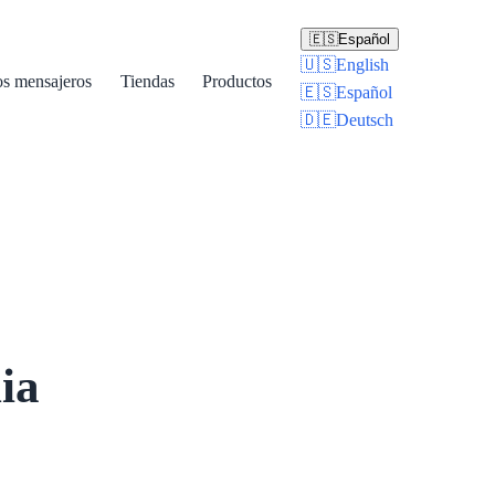
🇪🇸
Español
🇺🇸
English
os mensajeros
Tiendas
Productos
🇪🇸
Español
🇩🇪
Deutsch
ia