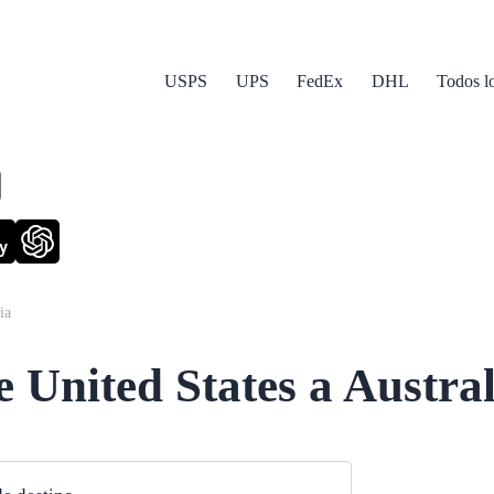
USPS
UPS
FedEx
DHL
Todos l
y
ia
 United States a Austral