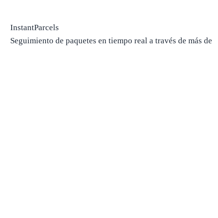
InstantParcels
Seguimiento de paquetes en tiempo real a través de más de
700 transportistas, en un solo lugar.
Seguimiento de paquetes
Paquete de pista
Buscar operador por número
Paquetes desde China
Paquetes desde EE. UU.
Envío
Compañías navieras
Compañías navieras en EE. UU.
Compañías navieras en Canadá
Compañías navieras en Chin
Compañías navieras en el Reino Unido
Estimaciones de entrega