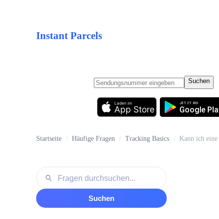
Instant Parcels
Suchen
Laden im
JETZT BEI
App Store
Google Pla
Startseite
/
Häufige Fragen
/
Tracking Basics
/
Kann ich ein
Fragen durchsuchen
Suchen