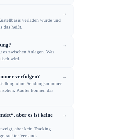
→
 Zustellbasis verladen wurde und
s das heißt.
gung?
→
wegt es zwischen Anlagen. Was
tisch wird.
nummer verfolgen?
→
-Bestellung ohne Sendungsnummer
einsehen. Käufer können das
det“, aber es ist keine
→
nzeigt, aber kein Tracking
getrackter Versand.