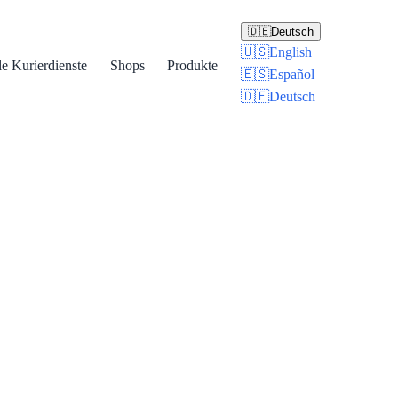
🇩🇪
Deutsch
🇺🇸
English
le Kurierdienste
Shops
Produkte
🇪🇸
Español
🇩🇪
Deutsch