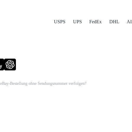
USPS
UPS
FedEx
DHL
Al
y
e eBay-Bestellung ohne Sendungsnummer verfolgen?