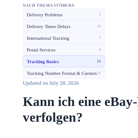
NACH THEMA STÖBERN
Delivery Problems
5
Delivery Times Delays
10
International Tracking
7
Postal Services
6
Tracking Basics
16
Tracking Number Format & Carriers
31
Updated on
July 28, 2026
Kann ich eine eBay
verfolgen?