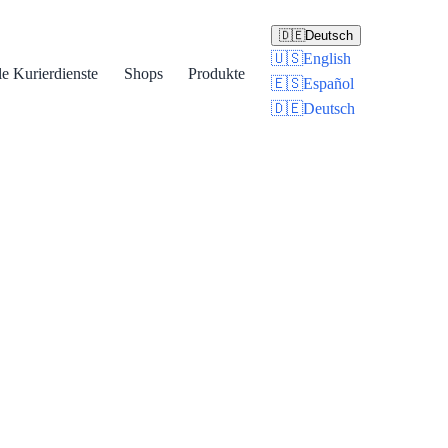
🇩🇪
Deutsch
🇺🇸
English
le Kurierdienste
Shops
Produkte
🇪🇸
Español
🇩🇪
Deutsch