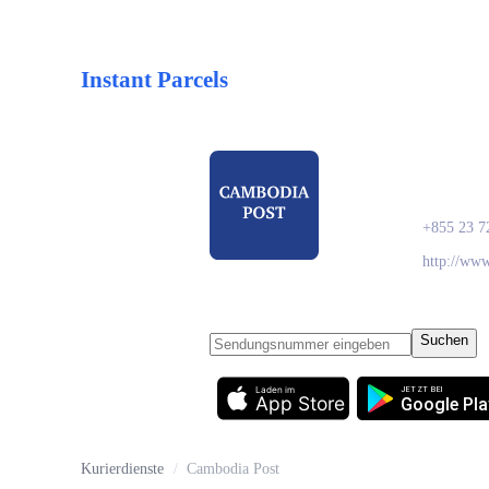
Instant Parcels
Camb
+855 23 7
http://ww
Suchen
Laden im
JETZT BEI
App Store
Google Pla
Kurierdienste
/
Cambodia Post