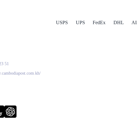
USPS
UPS
FedEx
DHL
Al
odia Post
23 51
w.cambodiapost.com.kh/
y