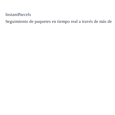
InstantParcels
Seguimiento de paquetes en tiempo real a través de más de
700 transportistas, en un solo lugar.
Seguimiento de paquetes
Paquete de pista
Buscar operador por número
Paquetes desde China
Paquetes desde EE. UU.
Envío
Compañías navieras
Compañías navieras en EE. UU.
Compañías navieras en Canadá
Compañías navieras en Chin
Compañías navieras en el Reino Unido
Estimaciones de entrega