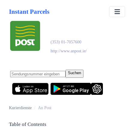
Instant Parcels
An Post
(353) 01-7057600
http://www.anpost.ie/
Suchen
Laden im
JETZT BEI
App Store
Google Play
Kurierdienste
/
An Post
Table of Contents