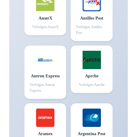
AnserX
Antilles Post
Verfolgen
AnserX
Verfolgen
Antilles
Post
Antron Express
Aprche
Verfolgen
Antron
Verfolgen
Aprche
Express
Aramex
Argentina Post