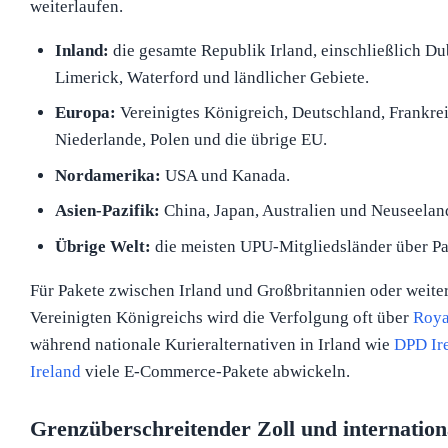
weiterlaufen.
Inland:
die gesamte Republik Irland, einschließlich Du
Limerick, Waterford und ländlicher Gebiete.
Europa:
Vereinigtes Königreich, Deutschland, Frankreic
Niederlande, Polen und die übrige EU.
Nordamerika:
USA und Kanada.
Asien-Pazifik:
China, Japan, Australien und Neuseelan
Übrige Welt:
die meisten UPU-Mitgliedsländer über Par
Für Pakete zwischen Irland und Großbritannien oder weiter
Vereinigten Königreichs wird die Verfolgung oft über
Roya
während nationale Kurieralternativen in Irland wie
DPD Ir
Ireland
viele E-Commerce-Pakete abwickeln.
Grenzüberschreitender Zoll und internatio